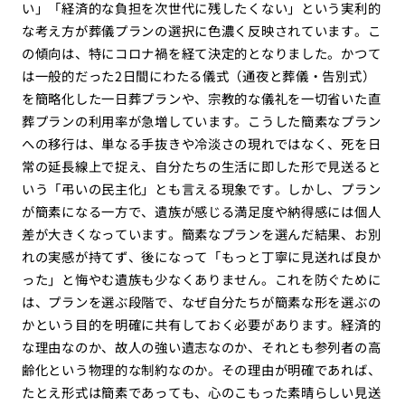
い」「経済的な負担を次世代に残したくない」という実利的
な考え方が葬儀プランの選択に色濃く反映されています。こ
の傾向は、特にコロナ禍を経て決定的となりました。かつて
は一般的だった2日間にわたる儀式（通夜と葬儀・告別式）
を簡略化した一日葬プランや、宗教的な儀礼を一切省いた直
葬プランの利用率が急増しています。こうした簡素なプラン
への移行は、単なる手抜きや冷淡さの現れではなく、死を日
常の延長線上で捉え、自分たちの生活に即した形で見送ると
いう「弔いの民主化」とも言える現象です。しかし、プラン
が簡素になる一方で、遺族が感じる満足度や納得感には個人
差が大きくなっています。簡素なプランを選んだ結果、お別
れの実感が持てず、後になって「もっと丁寧に見送れば良か
った」と悔やむ遺族も少なくありません。これを防ぐために
は、プランを選ぶ段階で、なぜ自分たちが簡素な形を選ぶの
かという目的を明確に共有しておく必要があります。経済的
な理由なのか、故人の強い遺志なのか、それとも参列者の高
齢化という物理的な制約なのか。その理由が明確であれば、
たとえ形式は簡素であっても、心のこもった素晴らしい見送