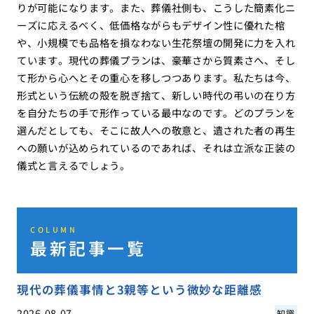
りが可能になります。また、葬儀社側も、こうした簡素化ニ
ーズに応えるべく、低価格ながらもデザイン性に優れた棺
や、小規模でも品格を損なわない生花祭壇の開発に力を入れ
ています。現代の葬儀プランは、豪華さから質素さへ、そし
て形から心へとその重心を移しつつあります。私たちは今、
形式という伝統の殻を脱ぎ捨て、新しい時代の弔いの在り方
を自分たちの手で形作っている最中なのです。どのプランを
選んだとしても、そこに故人への敬意と、遺された者の再生
への願いが込められているのであれば、それは立派な正装の
儀式と言えるでしょう。
COLUMN
最新記事一覧
現代の葬儀事情と3親等という微妙な距離感
2026.08.07
知識