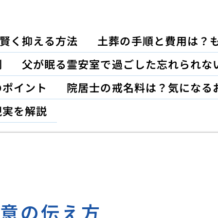
賢く抑える方法
土葬の手順と費用は？
割
父が眠る霊安室で過ごした忘れられな
のポイント
院居士の戒名料は？気になる
現実を解説
弔意の伝え方