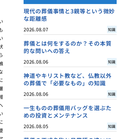
現代の葬儀事情と3親等という微妙
な距離感
い
2026.08.07
も
知識
い
葬儀とは何をするのか？その本質
状
的な問いへの答え
ら
2026.08.06
知識
触
な
神道やキリスト教など、仏教以外
に
の葬儀で「必要なもの」の知識
層
2026.08.06
知識
軽
へ
一生ものの葬儀用バッグを選ぶた
い
めの投資とメンテナンス
に
2026.08.05
知識
整
ア