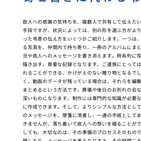
故人への感謝の気持ちを、複数人で共有して伝えた
手段ですが、状況によっては、別の形を選ぶ方がよ
った弔意の伝え方をいくつかご紹介します。一つは
る写真を、仲間内で持ち寄り、一冊のアルバムにま
況や故人へのメッセージを書き添えます。時系列に
描き出す、貴重な記録となります。ご遺族にとって
れることができる、かけがえのない贈り物となるで
く、動画のデータが残っている場合は、それらを編
まとめるという方法です。葬儀や後日のお別れの会
深いものになります。制作には専門的な知識が必要
に作成できます。そして、よりシンプルな方法とし
のメッセージを、便箋に清書し、一通の手紙として
きませんが、落ち着いて故人への想いを綴ることが
しても、大切なのは、その準備のプロセスそのもの
理したり、メッセージを考えたりする。その時間こ