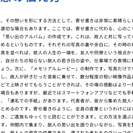
い。その想いを形にする方法として、寄せ書きは非常に素晴らし
り適切な場合もあります。ここでは、寄せ書きに代わる、心のこ
、「思い出のアルバム」の作成です。これは、故人と共に写って
とめるというものです。それぞれの写真の裏や余白に、その時の
写真を並べれば、故人の人生の一端を、友人や同僚という視点か
は、自分たちの知らない故人の若き日の姿や、仕事場での表情に
しょう。次に、「メモリアルムービー」の制作です。写真だけで
集し、故人が好きだった音楽に乗せて、数分程度の短い映像作品
などで上映させてもらうことができれば、その場の感動はより一
な場合もありますが、最近ではスマートフォンアプリなどでも手
て、「連名での手紙」があります。代表者が、皆から集めた故人
まとめるのです。寄せ書きのように、全員の直筆というわけには
でき、ご遺族もゆっくりと読むことができます。どの方法を選ぶ
です。仲間内で集まり、故人の思い出を語り合いながら、写真を
そが、故人への最高の供養であり、遺された者たちのグリーフケ