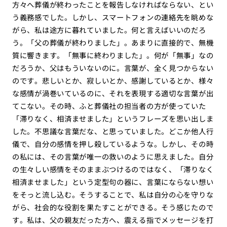
方々へ葬儀が終わったことを報告しなければならない、とい
う義務感でした。しかし、スマートフォンの連絡先を眺めな
がら、私は途方に暮れていました。何と言えばいいのだろ
う。「父の葬儀が終わりました」。あまりに直接的で、無機
質に響きます。「無事に終わりました」。何が「無事」なの
だろうか、父はもういないのに。言葉が、全く見つからない
のです。悲しいとか、寂しいとか、感謝しているとか、様々
な感情が渦巻いているのに、それを表現する適切な言葉が出
てこない。その時、ふと葬儀社の担当者の方が使っていた
「滞りなく、相済ませました」というフレーズを思い出しま
した。不思議な言葉だな、と思っていました。どこか他人行
儀で、自分の感情を押し殺しているような。しかし、その時
の私には、その言葉が唯一の救いのように思えました。自分
の生々しい感情をそのままぶつけるのではなく、「滞りなく
相済ませました」という定型句の器に、言葉にならない想い
をそっと流し込む。そうすることで、私は自分の心を守りな
がら、社会的な役割を果たすことができる。そう感じたので
す。私は、父の親友だった方へ、震える指でメッセージを打