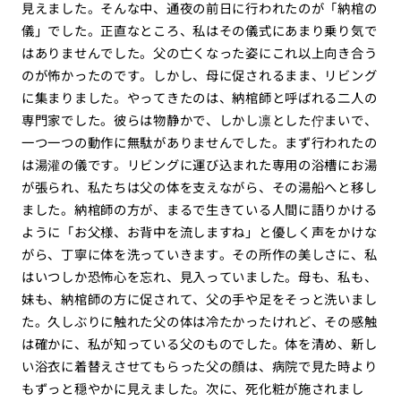
見えました。そんな中、通夜の前日に行われたのが「納棺の
儀」でした。正直なところ、私はその儀式にあまり乗り気で
はありませんでした。父の亡くなった姿にこれ以上向き合う
のが怖かったのです。しかし、母に促されるまま、リビング
に集まりました。やってきたのは、納棺師と呼ばれる二人の
専門家でした。彼らは物静かで、しかし凛とした佇まいで、
一つ一つの動作に無駄がありませんでした。まず行われたの
は湯灌の儀です。リビングに運び込まれた専用の浴槽にお湯
が張られ、私たちは父の体を支えながら、その湯船へと移し
ました。納棺師の方が、まるで生きている人間に語りかける
ように「お父様、お背中を流しますね」と優しく声をかけな
がら、丁寧に体を洗っていきます。その所作の美しさに、私
はいつしか恐怖心を忘れ、見入っていました。母も、私も、
妹も、納棺師の方に促されて、父の手や足をそっと洗いまし
た。久しぶりに触れた父の体は冷たかったけれど、その感触
は確かに、私が知っている父のものでした。体を清め、新し
い浴衣に着替えさせてもらった父の顔は、病院で見た時より
もずっと穏やかに見えました。次に、死化粧が施されまし