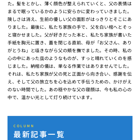
た。髪をとかし、薄く顔色が整えられていくと、父の表情は
まるで眠っているかのように安らかに変わっていきました。
険しさは消え、生前の優しい父の面影がはっきりとそこにあ
りました。最後に、私たち家族の手で、父を白い棺へとそっ
と寝かせました。父が好きだった本と、私たち家族が書いた
手紙を胸元に置き、蓋を閉じる直前、母が「お父さん、あり
がとうね」と囁きながら父の頬を撫でました。その時、私の
心の中にあった靄のようなものが、すっと晴れていくのを感
じました。納棺の儀は、単なる作業ではありませんでした。
それは、私たち家族が父の死と正面から向き合い、感謝を伝
え、そして父の旅立ちを心を込めて手伝うための、かけがえ
のない時間でした。あの穏やかな父の寝顔は、今も私の心の
中で、温かい光として灯り続けています。
COLUMN
最新記事一覧