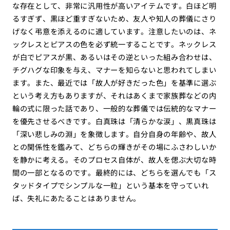
な存在として、非常に汎用性が高いアイテムです。白ほど明
るすぎず、黒ほど重すぎないため、友人や知人の葬儀にさり
げなく弔意を添えるのに適しています。注意したいのは、ネ
ックレスとピアスの色を必ず統一することです。ネックレス
が白でピアスが黒、あるいはその逆といった組み合わせは、
チグハグな印象を与え、マナーを知らないと思われてしまい
ます。また、最近では「故人が好きだった色」を基準に選ぶ
という考え方もありますが、それはあくまで家族葬などの内
輪の式に限った話であり、一般的な葬儀では伝統的なマナー
を優先させるべきです。白真珠は「清らかな涙」、黒真珠は
「深い悲しみの淵」を象徴します。自分自身の年齢や、故人
との関係性を鑑みて、どちらの輝きがその場にふさわしいか
を静かに考える。そのプロセス自体が、故人を偲ぶ大切な時
間の一部となるのです。最終的には、どちらを選んでも「ス
タッドタイプでシンプルな一粒」という基本を守っていれ
ば、失礼にあたることはありません。