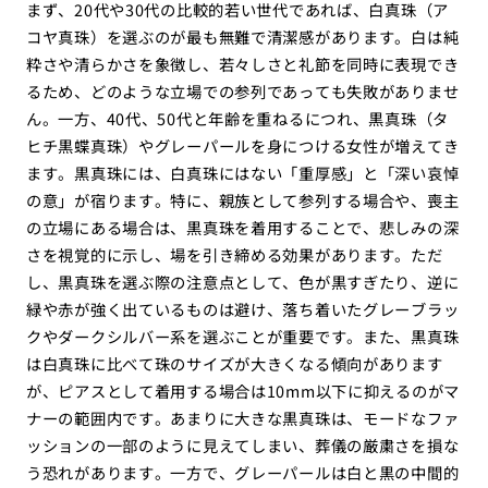
まず、20代や30代の比較的若い世代であれば、白真珠（ア
コヤ真珠）を選ぶのが最も無難で清潔感があります。白は純
粋さや清らかさを象徴し、若々しさと礼節を同時に表現でき
るため、どのような立場での参列であっても失敗がありませ
ん。一方、40代、50代と年齢を重ねるにつれ、黒真珠（タ
ヒチ黒蝶真珠）やグレーパールを身につける女性が増えてき
ます。黒真珠には、白真珠にはない「重厚感」と「深い哀悼
の意」が宿ります。特に、親族として参列する場合や、喪主
の立場にある場合は、黒真珠を着用することで、悲しみの深
さを視覚的に示し、場を引き締める効果があります。ただ
し、黒真珠を選ぶ際の注意点として、色が黒すぎたり、逆に
緑や赤が強く出ているものは避け、落ち着いたグレーブラッ
クやダークシルバー系を選ぶことが重要です。また、黒真珠
は白真珠に比べて珠のサイズが大きくなる傾向があります
が、ピアスとして着用する場合は10mm以下に抑えるのがマ
ナーの範囲内です。あまりに大きな黒真珠は、モードなファ
ッションの一部のように見えてしまい、葬儀の厳粛さを損な
う恐れがあります。一方で、グレーパールは白と黒の中間的