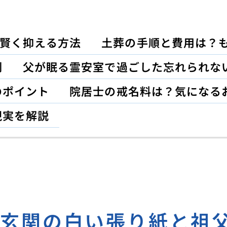
賢く抑える方法
土葬の手順と費用は？
割
父が眠る霊安室で過ごした忘れられな
のポイント
院居士の戒名料は？気になる
現実を解説
る玄関の白い張り紙と祖