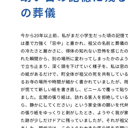
の葬儀
今から20年以上前、私がまだ小学生だった頃の記憶
は墨で力強く「忌中」と書かれ、祖父の名前と葬儀
の冷たさと厳かさに、得体の知れない恐怖を感じた
れた瞬間から、別の場所に変わってしまったかのよ
で立ち止まり、深く頭を下げていく様子を、私は窓の
の紙があるだけで、町全体が祖父の死を共有してい
るお寺の場所や時間が細かく書かれていましたが、
が慌てて新しい紙を書き直し、ビニールで覆って貼
ました。玄関の張り紙は、訪れる客人を拒絶してい
ら、静かにしてください」という家全体の願いを代
の張り紙をゆっくりと剥がしたとき、ようやく我が
た跡が少しだけドアに残っていましたが、それが祖
ました。現代では、このような大きな張り紙を玄関