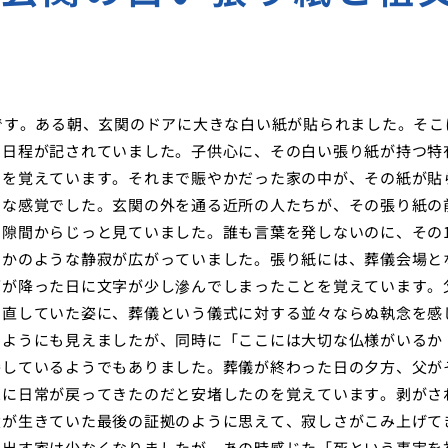
です。ある朝、玄関のドアに大きな白い紙が貼られました。そこ
の日程が記されていました。子供心に、その白い張り紙が持つ特
のを覚えています。それまで賑やかだった家の中が、その紙が貼
うな感覚でした。玄関の外を通る近所の人たちが、その張り紙の
隙間からじっと見ていました。誰も言葉を発しないのに、その
るかのような静寂が広がっていました。張り紙には、葬儀会場と
雨が降った日に文字が少し滲んでしまったことを覚えています。
り直していた姿に、葬儀という儀式に対する並々ならぬ執念を感
るようにも見えましたが、同時に「ここには大切な仏様がいるか
弁しているようでもありました。葬儀が終わった日の夕方、父が
家に日常が戻ってきたのだと安堵したのを覚えています。剥がさ
父が生きていた最後の証拠のように思えて、寂しさがこみ上げて
に出す家は少なくなりましたが、あの時感じた「死という事実を