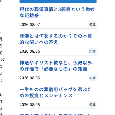
現代の葬儀事情と3親等という微妙
な距離感
2026.08.07
知識
に
葬儀とは何をするのか？その本質
有
的な問いへの答え
ら
2026.08.06
知識
前
1枚
神道やキリスト教など、仏教以外
な
の葬儀で「必要なもの」の知識
父
2026.08.06
知識
じ
一生ものの葬儀用バッグを選ぶた
そ
めの投資とメンテナンス
れ
2026.08.05
知識
き
社