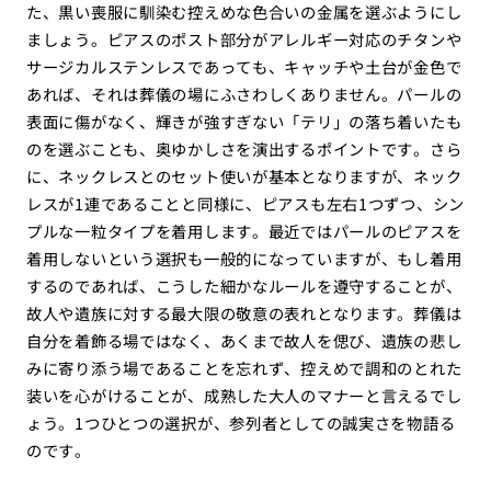
た、黒い喪服に馴染む控えめな色合いの金属を選ぶようにし
ましょう。ピアスのポスト部分がアレルギー対応のチタンや
サージカルステンレスであっても、キャッチや土台が金色で
あれば、それは葬儀の場にふさわしくありません。パールの
表面に傷がなく、輝きが強すぎない「テリ」の落ち着いたも
のを選ぶことも、奥ゆかしさを演出するポイントです。さら
に、ネックレスとのセット使いが基本となりますが、ネック
レスが1連であることと同様に、ピアスも左右1つずつ、シン
プルな一粒タイプを着用します。最近ではパールのピアスを
着用しないという選択も一般的になっていますが、もし着用
するのであれば、こうした細かなルールを遵守することが、
故人や遺族に対する最大限の敬意の表れとなります。葬儀は
自分を着飾る場ではなく、あくまで故人を偲び、遺族の悲し
みに寄り添う場であることを忘れず、控えめで調和のとれた
装いを心がけることが、成熟した大人のマナーと言えるでし
ょう。1つひとつの選択が、参列者としての誠実さを物語る
のです。