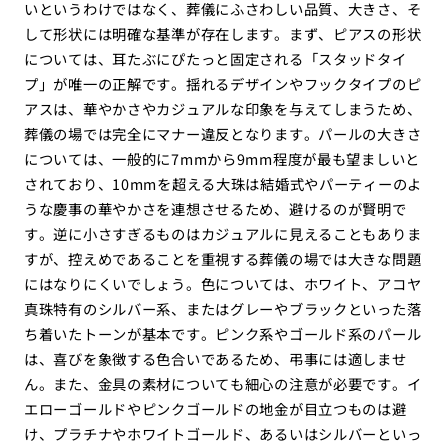
いというわけではなく、葬儀にふさわしい品質、大きさ、そ
して形状には明確な基準が存在します。まず、ピアスの形状
については、耳たぶにぴたっと固定される「スタッドタイ
プ」が唯一の正解です。揺れるデザインやフックタイプのピ
アスは、華やかさやカジュアルな印象を与えてしまうため、
葬儀の場では完全にマナー違反となります。パールの大きさ
については、一般的に7mmから9mm程度が最も望ましいと
されており、10mmを超える大珠は結婚式やパーティーのよ
うな慶事の華やかさを連想させるため、避けるのが賢明で
す。逆に小さすぎるものはカジュアルに見えることもありま
すが、控えめであることを重視する葬儀の場では大きな問題
にはなりにくいでしょう。色については、ホワイト、アコヤ
真珠特有のシルバー系、またはグレーやブラックといった落
ち着いたトーンが基本です。ピンク系やゴールド系のパール
は、喜びを象徴する色合いであるため、弔事には適しませ
ん。また、金具の素材についても細心の注意が必要です。イ
エローゴールドやピンクゴールドの地金が目立つものは避
け、プラチナやホワイトゴールド、あるいはシルバーといっ